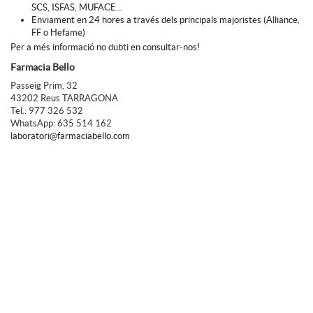
SCS, ISFAS, MUFACE...
Enviament en 24 hores a través dels principals majoristes (Alliance,
FF o Hefame)
Per a més informació no dubti en consultar-nos!
Farmacia Bello
Passeig Prim, 32
43202 Reus TARRAGONA
Tel.: 977 326 532
WhatsApp: 635 514 162
laboratori@farmaciabello.com