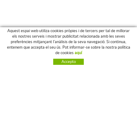
Aquest espai web utiliza cookies pròpies i de tercers per tal de millorar
els nostres serveis i mostrar publicitat relacionada amb les seves
preferències mitjançant l'anàlisis de la seva navegació. Si continua,
entenem que accepta el seu ús. Pot informar-se sobre la nostra política
de cookies
aquí
CONTACTE
Accepto
Passeig Prim, 32
43202 Reus, Tarragona
Tlf: 977 32 65 32
Whats: 635 51 41 62
laboratori@farmaciabello.com
POLÍTICA DE COOKIES
AVÍS LEGAL
CONDICIONS D'ÚS