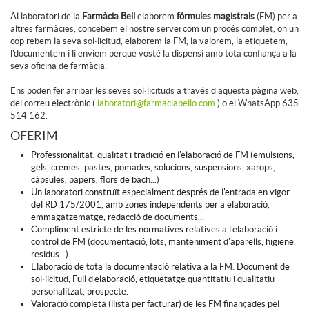
Al laboratori de la
Farmàcia Bell
elaborem
fórmules magistrals
(FM) per a
altres farmàcies, concebem el nostre servei com un procés complet, on un
cop rebem la seva sol·licitud, elaborem la FM, la valorem, la etiquetem,
l'documentem i li enviem perquè vostè la dispensi amb tota confiança a la
seva oficina de farmàcia.
Ens poden fer arribar les seves sol·licituds a través d'aquesta pàgina web,
del correu electrònic (
laboratori@farmaciabello.com
) o el WhatsApp 635
514 162.
OFERIM
Professionalitat, qualitat i tradició en l'elaboració de FM (emulsions,
gels, cremes, pastes, pomades, solucions, suspensions, xarops,
càpsules, papers, flors de bach...)
Un laboratori construït especialment després de l'entrada en vigor
del RD 175/2001, amb zones independents per a elaboració,
emmagatzematge, redacció de documents...
Compliment estricte de les normatives relatives a l'elaboració i
control de FM (documentació, lots, manteniment d'aparells, higiene,
residus...)
Elaboració de tota la documentació relativa a la FM: Document de
sol·licitud, Full d'elaboració, etiquetatge quantitatiu i qualitatiu
personalitzat, prospecte.
Valoració completa (llista per facturar) de les FM finançades pel